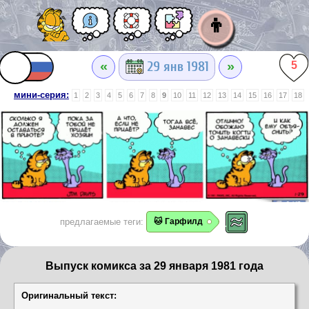
👦
«
»
29 янв 1981
5
мини-серия:
1
2
3
4
5
6
7
8
9
10
11
12
13
14
15
16
17
18
предлагаемые теги:
🐱 Гарфилд
Выпуск комикса за 29 января 1981 года
Оригинальный текст: