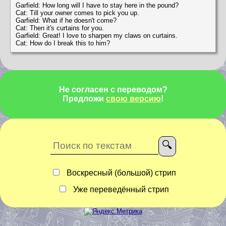
Garfield: How long will I have to stay here in the pound?
Cat: Till your owner comes to pick you up.
Garfield: What if he doesn't come?
Cat: Then it's curtains for you.
Garfield: Great! I love to sharpen my claws on curtains.
Cat: How do I break this to him?
Не согласен с переводом?
Предложи
свою версию
!
Воскресный (большой) стрип
Уже переведённый стрип