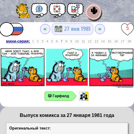
🌵
«
»
27 янв 1981
5
мини-серия:
1
2
3
4
5
6
7
8
9
10
11
12
13
14
15
16
17
18
🐱 Гарфилд
Выпуск комикса за 27 января 1981 года
Оригинальный текст: