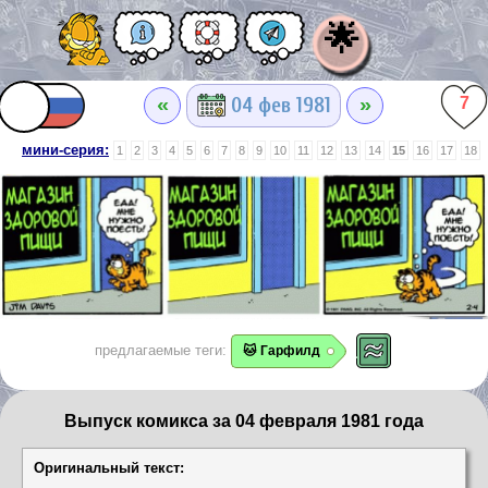
🌟
«
»
04 фев 1981
7
мини-серия:
1
2
3
4
5
6
7
8
9
10
11
12
13
14
15
16
17
18
предлагаемые теги:
🐱 Гарфилд
Выпуск комикса за 04 февраля 1981 года
Оригинальный текст: