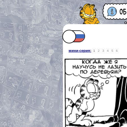
мини-серия:
1
2
3
4
5
6