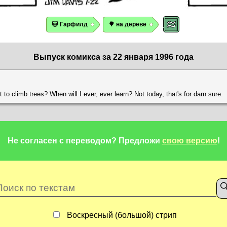
🐱 Гарфилд
🌳 на дереве
Выпуск комикса за 22 января 1996 года
t to climb trees? When will I ever, ever learn? Not today, that's for darn sure.
Не согласен с переводом?
Предложи
свою версию
!
Воскресный (большой) стрип