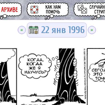
22 янв 1996
«
»