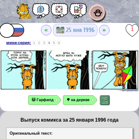
⛄
«
»
25 янв 1996
1
мини-серия:
1
2
3
4
5
6
🐱 Гарфилд
🌳 на дереве
Выпуск комикса за 25 января 1996 года
Оригинальный текст: