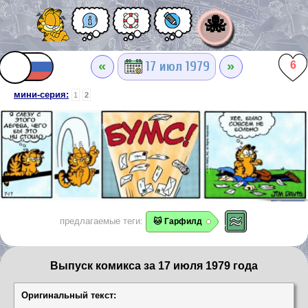
🐙
«
»
17 июл 1979
6
мини-серия:
1
2
предлагаемые теги:
🐱 Гарфилд
Выпуск комикса за 17 июля 1979 года
Оригинальный текст: