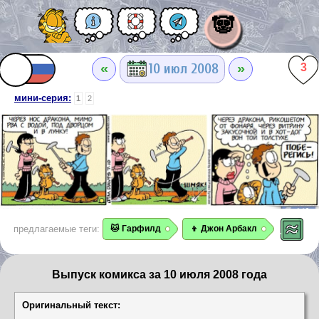
🐼
«
»
10 июл 2008
3
мини-серия:
1
2
предлагаемые теги:
🐱 Гарфилд
👦 Джон Арбакл
Выпуск комикса за 10 июля 2008 года
Оригинальный текст: