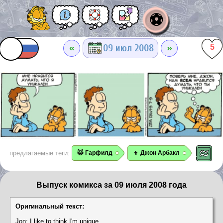
⚽
«
»
09 июл 2008
5
предлагаемые теги:
🐱 Гарфилд
👦 Джон Арбакл
Выпуск комикса за 09 июля 2008 года
Оригинальный текст:
Jon: I like to think I'm unique.