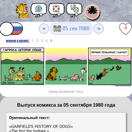
🐙
«
»
05 сен 1980
4
мини-серия:
1
2
3
4
5
предлагаемые теги:
Выпуск комикса за 05 сентября 1980 года
Оригинальный текст:
«GARFIELD'S HISTORY OF DOGS»
«The first fire hydrant.»