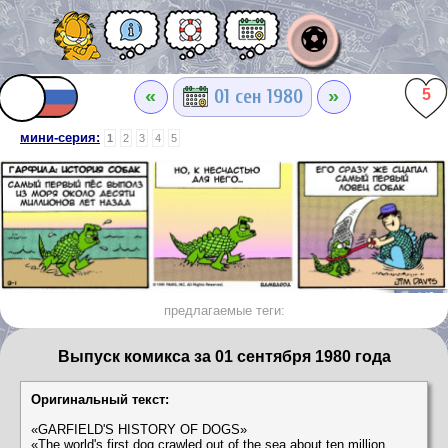
⚽
«
»
01 сен 1980
5
мини-серия:
1
2
3
4
5
предлагаемые теги:
Выпуск комикса за 01 сентября 1980 года
Оригинальный текст:
«GARFIELD'S HISTORY OF DOGS»
«The world's first dog crawled out of the sea about ten million