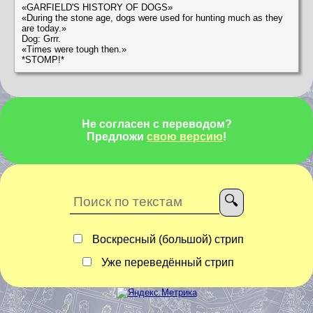
«GARFIELD'S HISTORY OF DOGS»
«During the stone age, dogs were used for hunting much as they
are today.»
Dog: Grrr.
«Times were tough then.»
*STOMP!*
Не согласен с переводом?
Предложи
свою версию
!
Воскресный (большой) стрип
Уже переведённый стрип