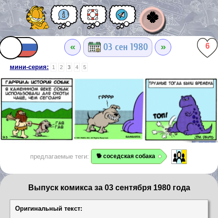
🍀
«
»
03 сен 1980
6
мини-серия:
1
2
3
4
5
предлагаемые теги:
🐕 соседская собака
Выпуск комикса за 03 сентября 1980 года
Оригинальный текст: