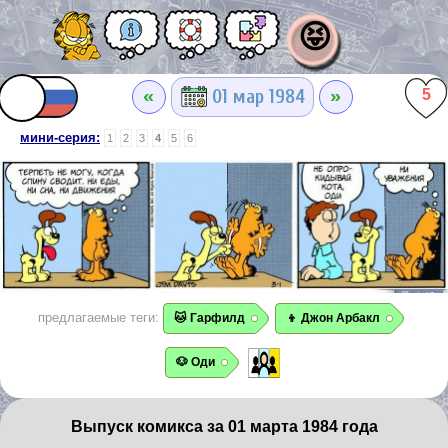
😝
«
»
01 мар 1984
5
мини-серия:
1
2
3
4
5
6
предлагаемые теги:
🐱 Гарфилд
👦 Джон Арбакл
🐶 Оди
Выпуск комикса за 01 марта 1984 года