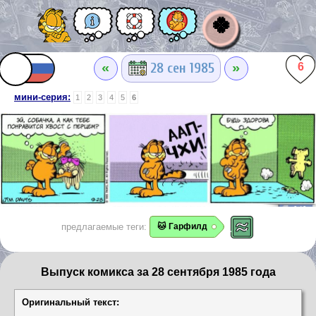
🍀
«
»
28 сен 1985
6
мини-серия:
1
2
3
4
5
6
предлагаемые теги:
🐱 Гарфилд
Выпуск комикса за 28 сентября 1985 года
Оригинальный текст: