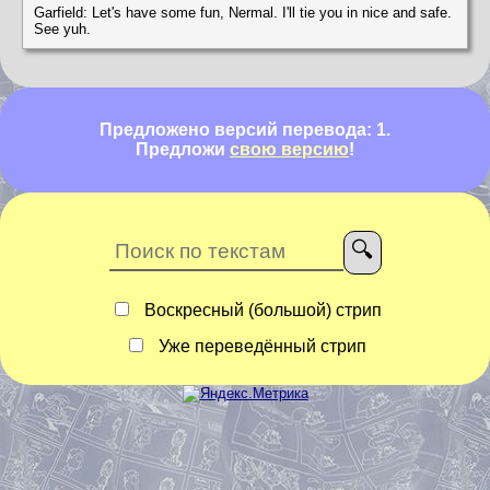
Garfield: Let's have some fun, Nermal. I'll tie you in nice and safe.
See yuh.
Предложено версий перевода: 1.
Предложи
свою версию
!
Воскресный (большой) стрип
Уже переведённый стрип