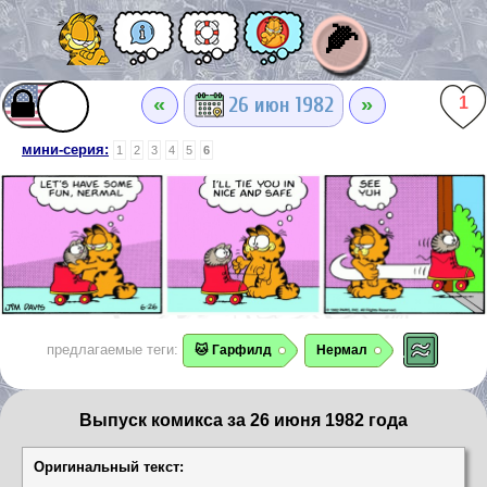
🌽
«
»
26 июн 1982
1
мини-серия:
1
2
3
4
5
6
предлагаемые теги:
🐱 Гарфилд
Нермал
Выпуск комикса за 26 июня 1982 года
Оригинальный текст: