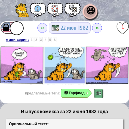
😆
«
»
22 июн 1982
1
мини-серия:
1
2
3
4
5
6
предлагаемые теги:
🐱 Гарфилд
Выпуск комикса за 22 июня 1982 года
Оригинальный текст: