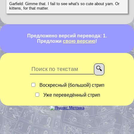
Garfield: Gimme that. I fail to see what's so cute about yarn. Or
kittens, for that matter.
Предложено версий перевода: 1.
Предложи
свою версию
!
Воскресный (большой) стрип
Уже переведённый стрип