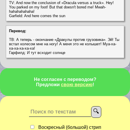
TV: And now the conclusion of «Dracula versus a truck». Hey!
You parked on my foot! But that doesn't bored me! Mwah-
hahahahahaha!
Garfield: And here comes the sun
Перевод:
ТВ: А теперь - окончание «Дракулы против грузовика». Эй! Ты
встал колесом мне на ногу! А меня это не колышет! Муа-ха-
ха-ха-ха-ха-ха!
Гарфилд: И тут всходит солнце
Не согласен с переводом?
Предложи
свою версию
!
Воскресный (большой) стрип