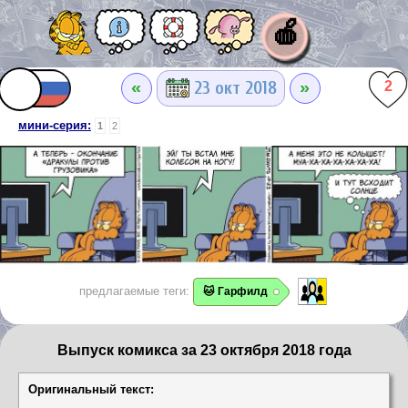
🍎
«
»
23 окт 2018
2
мини-серия:
1
2
предлагаемые теги:
🐱 Гарфилд
Выпуск комикса за 23 октября 2018 года
Оригинальный текст: