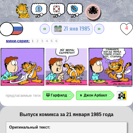
🐙
«
»
21 янв 1985
4
мини-серия:
1
2
3
4
5
6
предлагаемые теги:
🐱 Гарфилд
👦 Джон Арбакл
Выпуск комикса за 21 января 1985 года
Оригинальный текст: