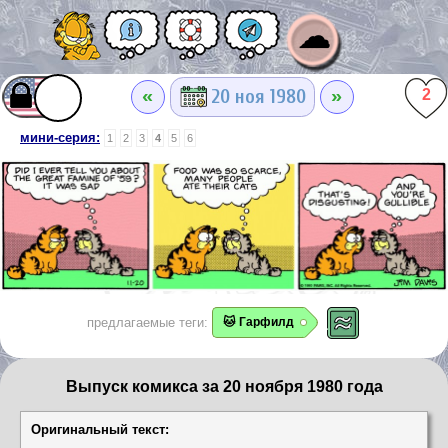
☁
«
»
20 ноя 1980
2
мини-серия:
1
2
3
4
5
6
предлагаемые теги:
🐱 Гарфилд
Выпуск комикса за 20 ноября 1980 года
Оригинальный текст: