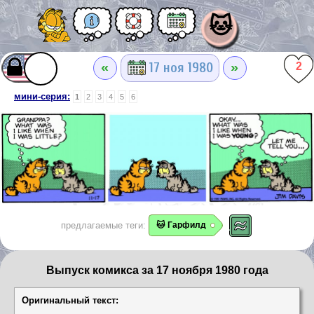
🐱
«
»
17 ноя 1980
2
мини-серия:
1
2
3
4
5
6
предлагаемые теги:
🐱 Гарфилд
Выпуск комикса за 17 ноября 1980 года
Оригинальный текст: