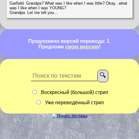
Garfield: Grandpa? What was I like when I was little? Okay...what
was I like when I was YOUNG?
Grandpa: Let me tell you...
Предложено версий перевода: 1.
Предложи
свою версию
!
Воскресный (большой) стрип
Уже переведённый стрип