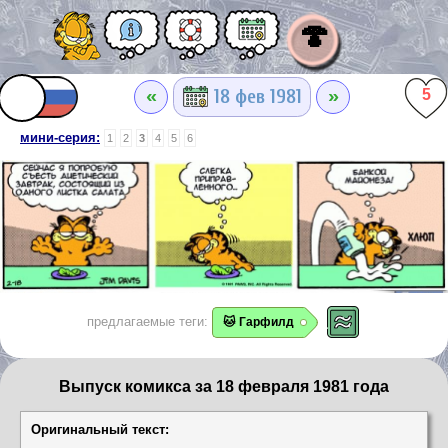
🍄
«
»
18 фев 1981
5
мини-серия:
1
2
3
4
5
6
предлагаемые теги:
🐱 Гарфилд
Выпуск комикса за 18 февраля 1981 года
Оригинальный текст: