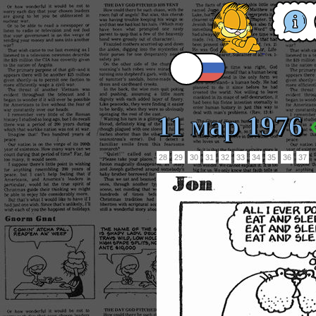
11 мар 1976
28
29
30
31
32
33
34
35
36
37