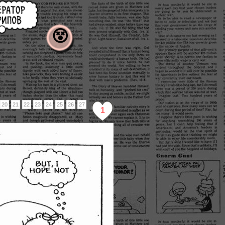
😵
20
21
22
23
24
25
26
27
1