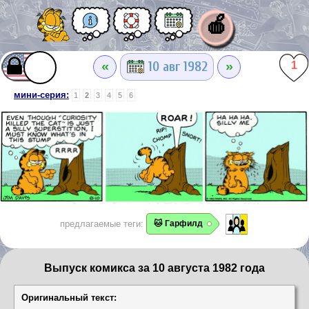
🍎
«
»
10 авг 1982
1
мини-серия:
1
2
3
4
5
6
предлагаемые теги:
🐱 Гарфилд
Выпуск комикса за 10 августа 1982 года
Оригинальный текст: