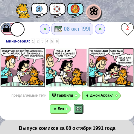
🌼
«
»
08 окт 1991
2
мини-серия:
1
2
3
4
5
6
предлагаемые теги:
🐱 Гарфилд
👦 Джон Арбакл
👧 Лиз
Выпуск комикса за 08 октября 1991 года