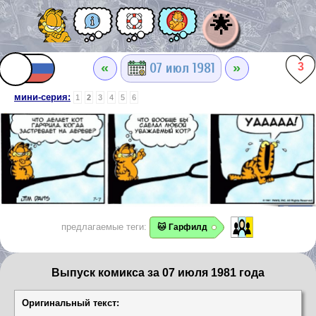
🌟
«
»
07 июл 1981
3
мини-серия:
1
2
3
4
5
6
предлагаемые теги:
🐱 Гарфилд
Выпуск комикса за 07 июля 1981 года
Оригинальный текст: