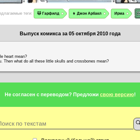
едлагаемые теги:
🐱 Гарфилд
👦 Джон Арбакл
Ирма
Выпуск комикса за 05 октября 2010 года
tle heart mean?
u. Then what do all these little skulls and crossbones mean?
Не согласен с переводом?
Предложи
свою версию
!