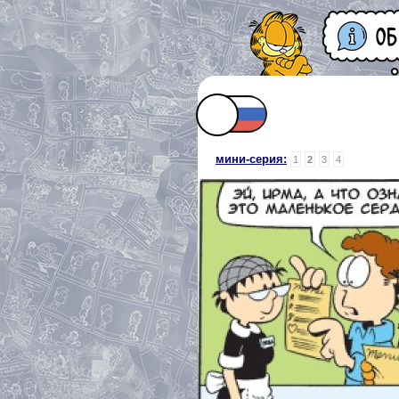
мини-серия:
1
2
3
4