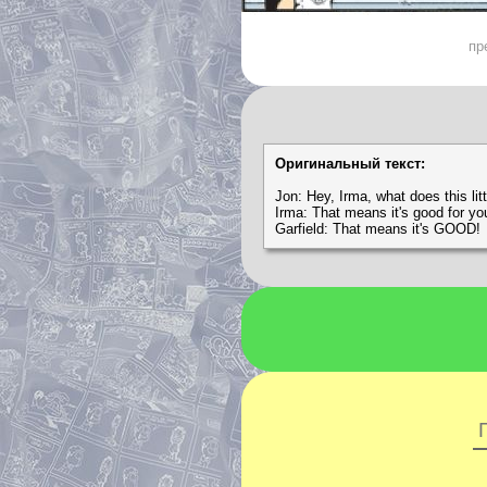
пр
Оригинальный текст:
Jon: Hey, Irma, what does this lit
Irma: That means it's good for yo
Garfield: That means it's GOOD!