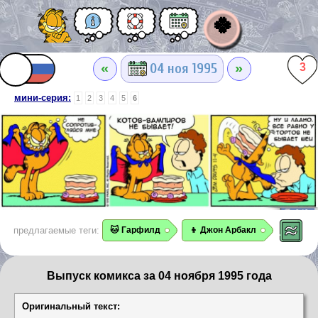
🍀
«
»
04 ноя 1995
3
мини-серия:
1
2
3
4
5
6
предлагаемые теги:
🐱 Гарфилд
👦 Джон Арбакл
Выпуск комикса за 04 ноября 1995 года
Оригинальный текст: