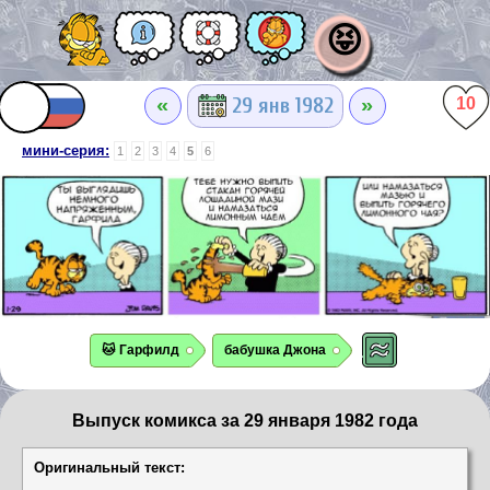
😝
«
»
29 янв 1982
10
мини-серия:
1
2
3
4
5
6
🐱 Гарфилд
бабушка Джона
Выпуск комикса за 29 января 1982 года
Оригинальный текст: