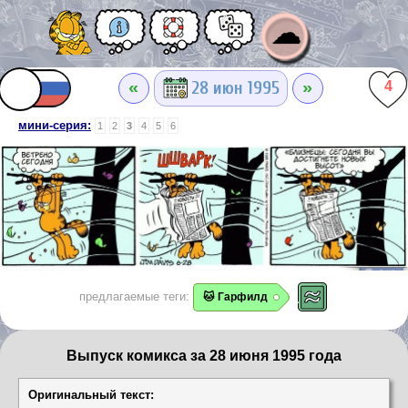
☁
«
»
28 июн 1995
4
мини-серия:
1
2
3
4
5
6
предлагаемые теги:
🐱 Гарфилд
Выпуск комикса за 28 июня 1995 года
Оригинальный текст: