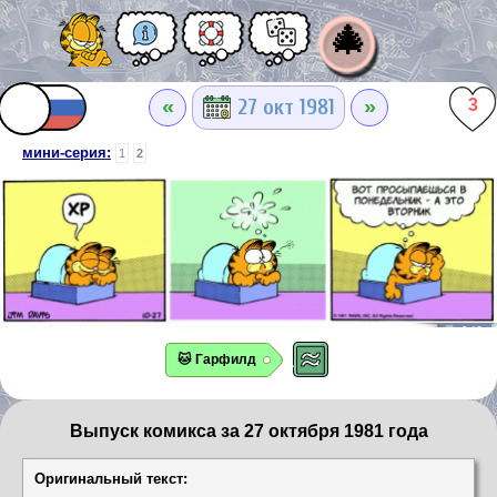
🎄
«
»
27 окт 1981
3
мини-серия:
1
2
🐱 Гарфилд
Выпуск комикса за 27 октября 1981 года
Оригинальный текст: