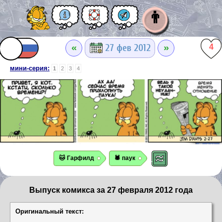
👨
«
»
27 фев 2012
4
мини-серия:
1
2
3
4
🐱 Гарфилд
🕷️ паук
Выпуск комикса за 27 февраля 2012 года
Оригинальный текст: