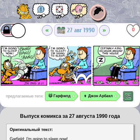
🌽
«
»
27 авг 1990
0
предлагаемые теги:
🐱 Гарфилд
👦 Джон Арбакл
Выпуск комикса за 27 августа 1990 года
Оригинальный текст:
Garfield: I'm going to sleep now!