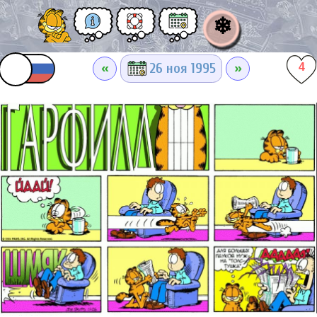
❄
«
»
26 ноя 1995
4