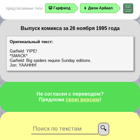
предлагаемые теги:
🐱 Гарфилд
👦 Джон Арбакл
Выпуск комикса за 26 ноября 1995 года
Оригинальный текст:
Garfield: YIPE!
*SMACK*
Garfield: Big spiders require Sunday editions.
Jon: YAAHHH!
Не согласен с переводом?
Предложи
свою версию
!