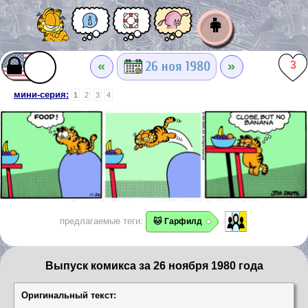
👧
«
»
26 ноя 1980
3
мини-серия:
1
2
3
4
предлагаемые теги:
🐱 Гарфилд
Выпуск комикса за 26 ноября 1980 года
Оригинальный текст: