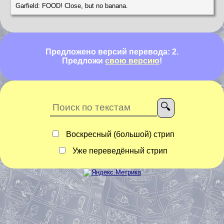
Garfield: FOOD! Close, but no banana.
Предложено версий перевода: 2.
Предложи
свою версию
!
Воскресный (большой) стрип
Уже переведённый стрип