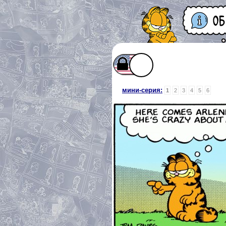
мини-серия:
1
2
3
4
5
6