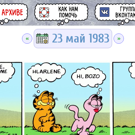
23 май 1983
«
»