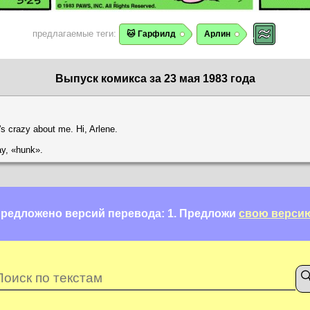
предлагаемые теги:
🐱 Гарфилд
Арлин
Выпуск комикса за 23 мая 1983 года
s crazy about me. Hi, Arlene.
ay, «hunk».
редложено версий перевода: 1.
Предложи
свою верси