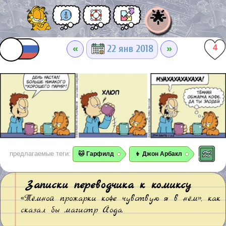
🌟
«
»
22 янв 2018
4
предлагаемые теги:
🐱 Гарфилд
👦 Джон Арбакл
Записки переводчика к комиксу
«Тёмной прожарки кофе чувствую я в нём», как
сказал бы магистр Йода.