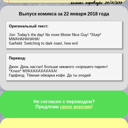
комикс переведён 24/01/2018
Выпуск комикса за 22 января 2018 года
Оригинальный текст:
Jon: Today's the day! No more Mister Nice Guy! *Slurp*
MWAHAHAHAHA!
Garfield: Switching to dark roast, how evil
Перевод:
Джон: День настал! Больше никакого «хорошего парня»!
*Хлюп* МУАХАХАХАХАХА!
Гарфилд: Тёмная обжарка кофе. Да ты злодей
Не согласен с переводом?
Предложи
свою версию
!