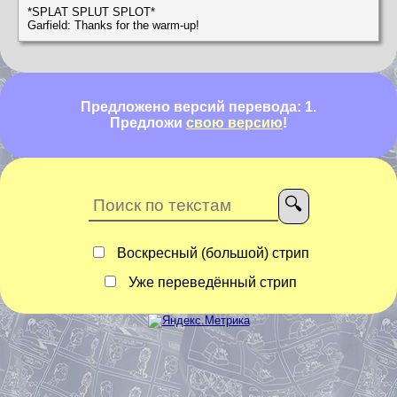
*SPLAT SPLUT SPLOT*
Garfield: Thanks for the warm-up!
Предложено версий перевода: 1.
Предложи
свою версию
!
Воскресный (большой) стрип
Уже переведённый стрип