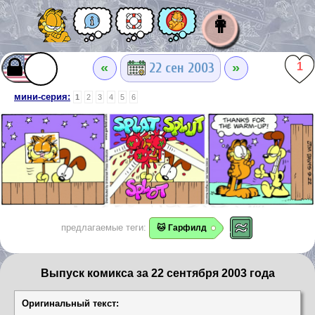
👩
«
»
22 сен 2003
1
мини-серия:
1
2
3
4
5
6
предлагаемые теги:
🐱 Гарфилд
Выпуск комикса за 22 сентября 2003 года
Оригинальный текст: