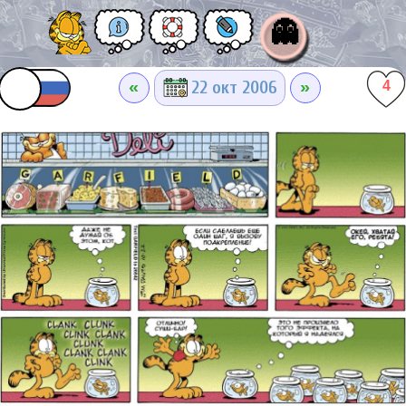
👻
«
»
22 окт 2006
4