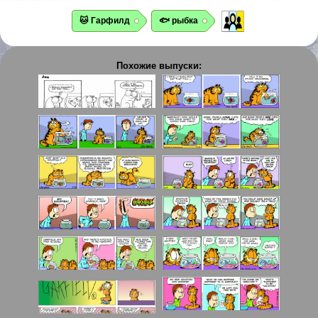
🐱 Гарфилд
🐟 рыбка
Похожие выпуски: