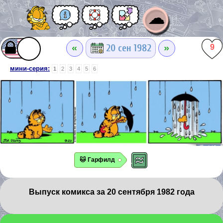
☁
«
»
20 сен 1982
9
мини-серия:
1
2
3
4
5
6
🐱 Гарфилд
Выпуск комикса за 20 сентября 1982 года