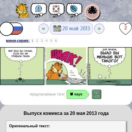
🐙
«
»
20 май 2013
2
мини-серия:
1
2
3
4
5
6
предлагаемые теги:
🕷️ паук
Выпуск комикса за 20 мая 2013 года
Оригинальный текст: