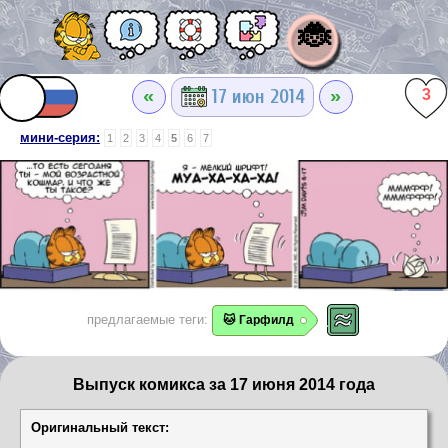
🐞
«
»
17 июн 2014
3
мини-серия:
1
2
3
4
5
6
7
предлагаемые теги:
🐱 Гарфилд
Выпуск комикса за 17 июня 2014 года
Оригинальный текст: