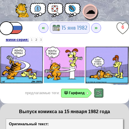
☁
«
»
15 янв 1982
6
мини-серия:
1
2
3
предлагаемые теги:
🐱 Гарфилд
Выпуск комикса за 15 января 1982 года
Оригинальный текст: