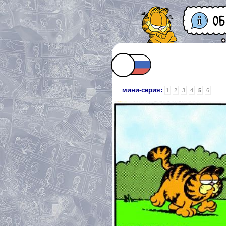
мини-серия:
1
2
3
4
5
6