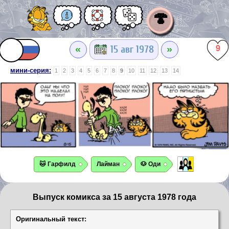
🍄
«
»
15 авг 1978
9
мини-серия:
1
2
3
4
5
6
7
8
9
10
11
12
13
14
🐱 Гарфилд
Лайман
🐶 Оди
Выпуск комикса за 15 августа 1978 года
Оригинальный текст: