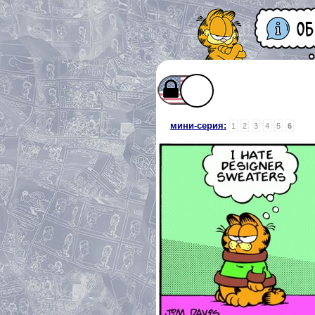
мини-серия:
1
2
3
4
5
6