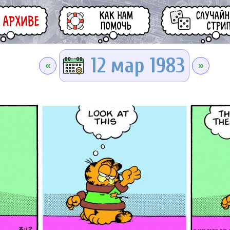
12 мар 1983
«
»