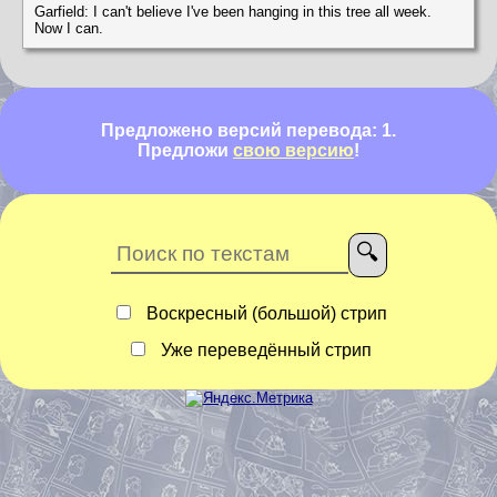
Garfield: I can't believe I've been hanging in this tree all week.
Now I can.
Предложено версий перевода: 1.
Предложи
свою версию
!
Воскресный (большой) стрип
Уже переведённый стрип