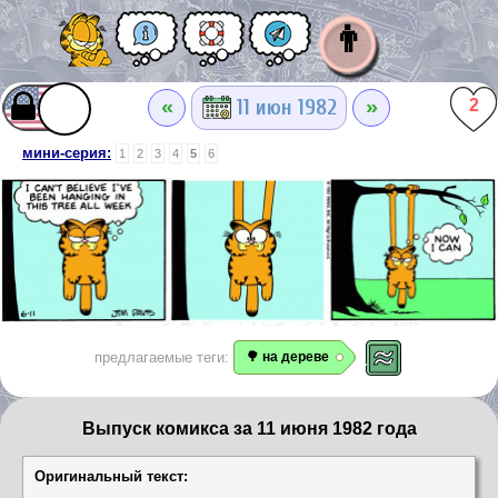
👨
«
»
11 июн 1982
2
мини-серия:
1
2
3
4
5
6
предлагаемые теги:
🌳 на дереве
Выпуск комикса за 11 июня 1982 года
Оригинальный текст: