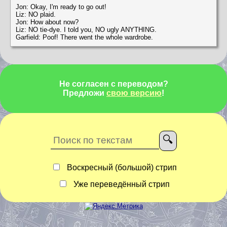
Jon: Okay, I'm ready to go out!
Liz: NO plaid.
Jon: How about now?
Liz: NO tie-dye. I told you, NO ugly ANYTHING.
Garfield: Poof! There went the whole wardrobe.
Не согласен с переводом?
Предложи
свою версию
!
Воскресный (большой) стрип
Уже переведённый стрип