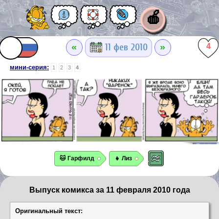
🍎
«
»
11 фев 2010
4
мини-серия:
1
2
3
4
🐱 Гарфилд
👧 Лиз
Выпуск комикса за 11 февраля 2010 года
Оригинальный текст: