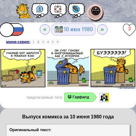
😁
«
»
10 июн 1980
3
мини-серия:
1
2
3
4
5
6
предлагаемые теги:
🐱 Гарфилд
Выпуск комикса за 10 июня 1980 года
Оригинальный текст: