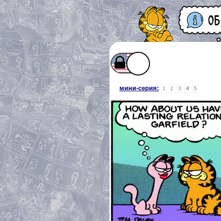
мини-серия:
1
2
3
4
5