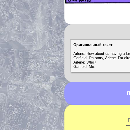
Оригинальный текст:
Arlene: How about us having a last
Garfield: I'm sorry, Arlene. I'm a
Arlene: Who?
Garfield: Me.
П