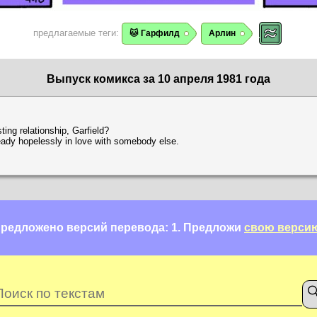
предлагаемые теги:
🐱 Гарфилд
Арлин
Выпуск комикса за 10 апреля 1981 года
ing relationship, Garfield?
lready hopelessly in love with somebody else.
редложено версий перевода: 1.
Предложи
свою верси