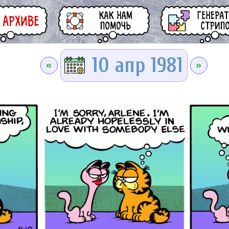
10 апр 1981
«
»