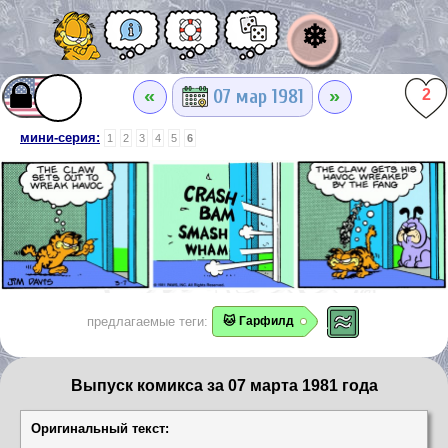
❄
«
»
07 мар 1981
2
мини-серия:
1
2
3
4
5
6
предлагаемые теги:
🐱 Гарфилд
Выпуск комикса за 07 марта 1981 года
Оригинальный текст: