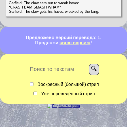
Garfield: The claw sets out to wreak havoc.
*CRASH BAM SMASH WHAM*
Garfield: The claw gets his havoc wreaked by the fang.
Предложено версий перевода: 1.
Предложи
свою версию
!
Воскресный (большой) стрип
Уже переведённый стрип