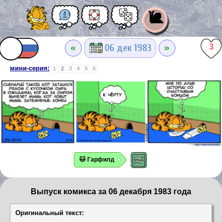
🐌
«
»
06 дек 1983
3
мини-серия:
1
2
3
4
5
6
🐱 Гарфилд
Выпуск комикса за 06 декабря 1983 года
Оригинальный текст: